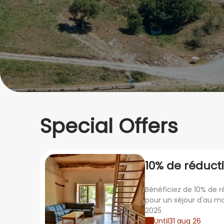
Special Offers
10% de réducti
d'une semain
Bénéficiez de 10% de 
pour un séjour d'au m
2025
Until
31 aug 26