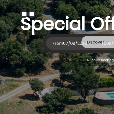
Special Of
Discover
From
To
100% Secure Booking,