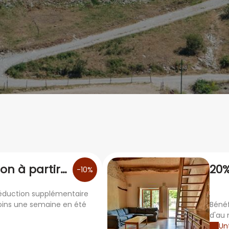
on à partir
20%
-10%
e été
de 
réduction supplémentaire
oins une semaine en été
Bénéf
d'au 
Unt