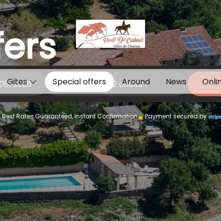
fers
Gites
Special offers
Around
News
Onli
1
gîte /
2
adults
 Best Rates Guaranteed, Instant Confirmation
Payment secured by