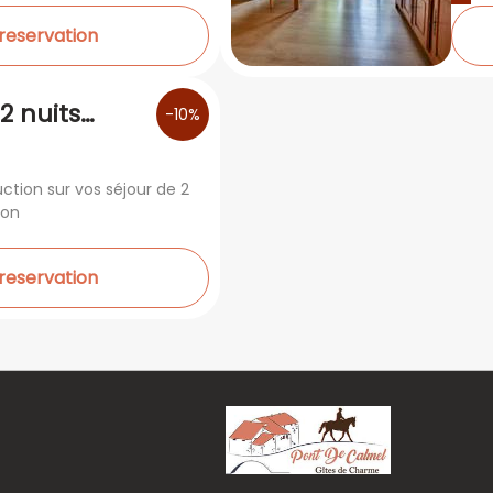
 reservation
2 nuits
-10%
son
uction sur vos séjour de 2
son
 reservation