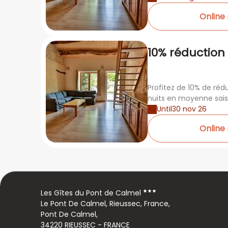
Online
10% réduction 
moyenne sai
Profitez de 10% de réd
nuits en moyenne sai
Until
30 nov 26
Online
Les Gîtes du Pont de Calmel
Le Pont De Calmel, Rieussec, France,
Pont De Calmel,
34220 RIEUSSEC - FRANCE