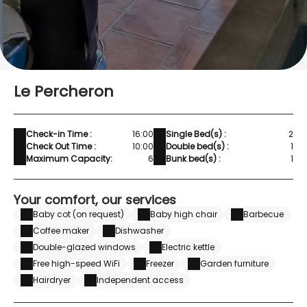
Le Percheron
Check-in Time :
16:00
Single Bed(s) :
2
Check Out Time :
10:00
Double bed(s) :
1
Maximum Capacity:
6
Bunk bed(s) :
1
Your comfort, our services
Baby cot (on request)
Baby high chair
Barbecue
Coffee maker
Dishwasher
Double-glazed windows
Electric kettle
Free high-speed WiFi
Freezer
Garden furniture
Hairdryer
Independent access