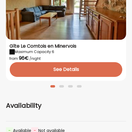
Gîte Le Comtois en Minervois
Maximum Capacity:6
96€
from
/night
See Details
Availability
-
Available
-
Not available