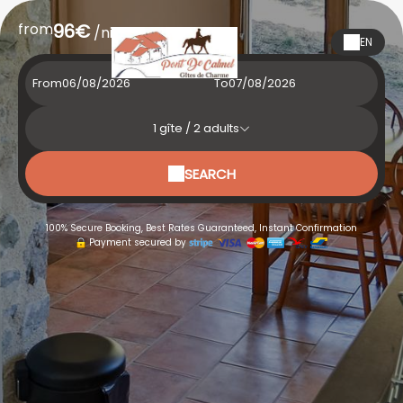
from
96€
/night
EN
From
To
1
gîte /
2
adults
SEARCH
100% Secure Booking, Best Rates Guaranteed, Instant Confirmation
Payment secured by