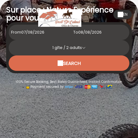
Sur place : Nature Expérience
EN
pour vous guider
From
To
1
gîte /
2
adults
SEARCH
100% Secure Booking, Best Rates Guaranteed, Instant Confirmation
Payment secured by