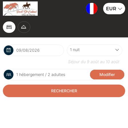
EUR
Séjour du
9 août
au
10 août
1 hébergement / 2 adultes
Modifier