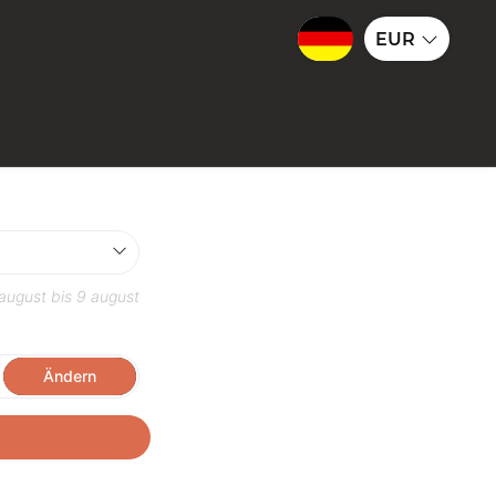
EUR
august
bis
9 august
Ändern