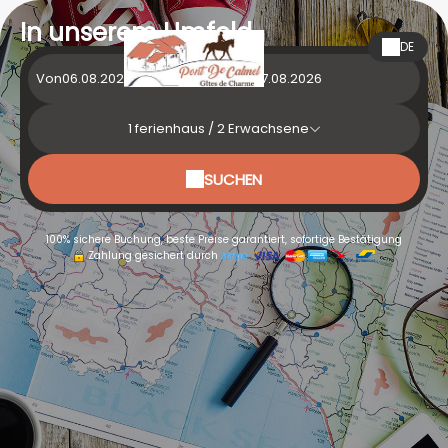
In unserem Umfeld
DE
Von
bis
1
ferienhaus /
2
Erwachsene
SUCHEN
100% sichere Buchung, beste Preise garantiert, sofortige Bestätigung
Zahlung gesichert durch