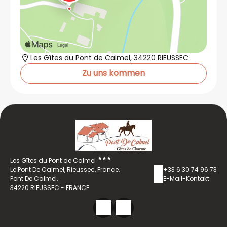
Gruppen). 🍷 Sport, Natur & lokale Genüsse Denn
Abenteuer beinhaltet auch Geschmack: Möglichkeit
zur Besichtigung von Weinkellern und Verkostung
von Bioweinen auf Partnerweingütern. Genießen Sie
ein Picknick in der Natur oder eine Mahlzeit in einem
lokalen Restaurant, um den Moment voll
auszukosten. 💼 Unternehmen, Seminare, Gruppen
Les Gîtes du Pont de Calmel, 34220 RIEUSSEC
Organisieren Sie ein maßgeschneidertes
Teambuilding-Event in der Natur . Ich passe mich
Zu uns kommen
Ihren Bedürfnissen an (Dauer des Ausflugs, Route,
Logistik), um Ihren Teams ein verbindendes und
authentisches Erlebnis zu bieten. 🏡 Ein
Ausgangspunkt im Herzen der Natur Alle Aktivitäten
können von den charmanten Ferienhäusern von
Pont de Calmel aus gestartet werden, die sich im
Herzen der Natur befinden, gleich um die Ecke: 45
Minuten von Narbonne und Béziers entfernt 2
Stunden von Toulouse oder Montpellier entfernt
Aber auch, je nachdem, wo Sie sich aufhalten,
damit Sie nicht reisen müssen! ✅
Les Gîtes du Pont de Calmel
Zusammenfassung: Verleih und Schulung von
Le Pont De Calmel, Rieussec, France,
+33 6 30 74 96 73
Elektro-Mountainbikes Abfahrt möglich von den
Pont De Calmel,
E-Mail-Kontakt
Gîtes du Pont de Calmel Fahrradlieferung zu Ihrer
34220 RIEUSSEC - FRANCE
Unterkunft Kellerführung , Verkostung , Picknick oder
Restaurantbesuch (optional) Für alle Niveaus –
Einzelperson, Gruppe, Familie oder Seminar Eine
umweltfreundliche Aktivität, die das ganze Jahr über
möglich ist Wanderwege und Touren werden