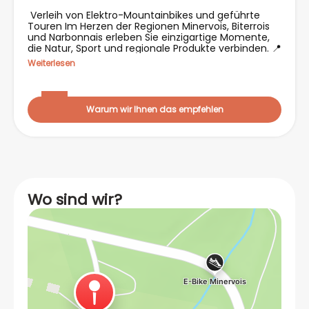
Verleih von Elektro-Mountainbikes und geführte
Touren Im Herzen der Regionen Minervois, Biterrois
und Narbonnais erleben Sie einzigartige Momente,
die Natur, Sport und regionale Produkte verbinden. 📍
Abreise möglich von den Gîtes du Pont de Calmel
Weiterlesen
oder Lieferung vor Ort für eine Abreise von Ihrer
Unterkunft. 🌿 Willkommen bei E-Bike Minervois
Erlebe das Abenteuer auf einem elektrischen
Mountainbike Sie sehnen sich nach Natur, Spaß und
Warum wir Ihnen das empfehlen
Freiheit? Seit 2019 helfe ich Menschen dabei, dem
Alltag zwischen Meer und Bergen zu entfliehen, im
Herzen des regionalen Naturparks Haut-Languedoc .
Ob mit Familie, Freunden oder Kollegen – begeben
Sie sich auf ein unvergessliches Erlebnis in der freien
Natur. 🚴‍♂️ Elektrisches Mountainbiken – Ein Abenteuer
für alle Erkunden Sie bewaldete Wege,
Bergpanoramen oder die Minerve-Schluchten mit
Wo sind wir?
elektrischen Mountainbikes – zugänglich für jeden,
auch ohne sportliche Vorkenntnisse. 🔹 Geführte
Ausflüge : sich führen lassen und die Zeit in Ruhe
genießen. 🔹 Selbstverpflegung : Mieten Sie eine
Unterkunft für einen halben Tag, einen ganzen Tag
oder mehrere Tage . Ein GPS-Track wird
bereitgestellt , damit Sie sich selbstständig
fortbewegen können. 🔹 Lieferung von Fahrrädern zu
Ihrem Ferienhaus, Anwesen oder Ihrer Unterkunft im
Umkreis von 1 Stunde (Service für organisierte