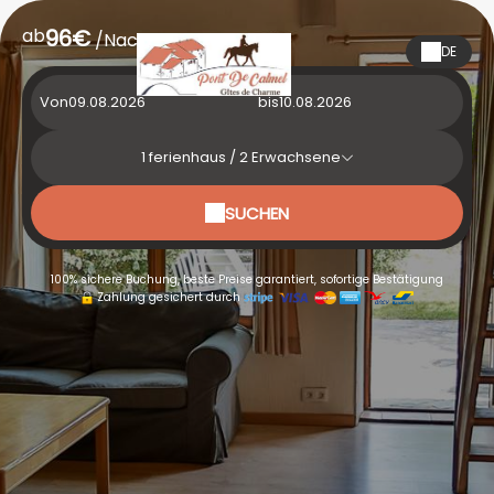
ab
96€
/Nacht
DE
Von
bis
1
ferienhaus /
2
Erwachsene
SUCHEN
100% sichere Buchung, beste Preise garantiert, sofortige Bestätigung
Zahlung gesichert durch