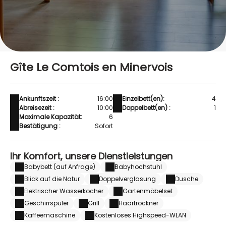
Gîte Le Comtois en Minervois
Ankunftszeit :
16:00
Einzelbett(en):
4
Abreisezeit :
10:00
Doppelbett(en) :
1
Maximale Kapazität:
6
Bestätigung :
Sofort
Ihr Komfort, unsere Dienstleistungen
Babybett (auf Anfrage)
Babyhochstuhl
Blick auf die Natur
Doppelverglasung
Dusche
Elektrischer Wasserkocher
Gartenmöbelset
Geschirrspüler
Grill
Haartrockner
Kaffeemaschine
Kostenloses Highspeed-WLAN